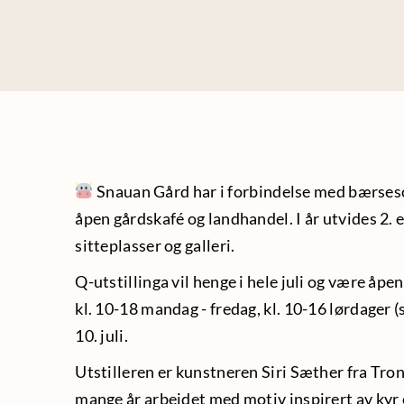
Snauan Gård har i forbindelse med bærseso
åpen gårdskafé og landhandel. I år utvides 2. 
sitteplasser og galleri.
Q-utstillinga vil henge i hele juli og være åpe
kl. 10-18 mandag - fredag, kl. 10-16 lørdager (
10. juli.
Utstilleren er kunstneren Siri Sæther fra Tr
mange år arbeidet med motiv inspirert av kyr