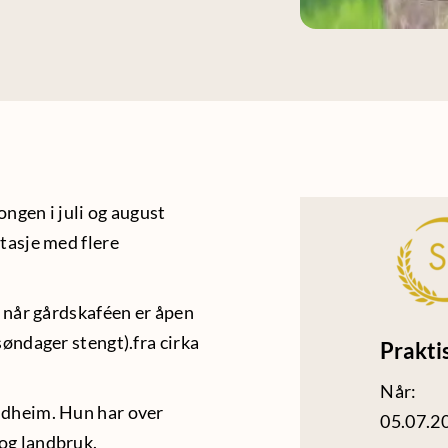
ngen i juli og august
etasje med flere
n når gårdskaféen er åpen
søndager stengt).fra cirka
Prakti
Når:
ondheim. Hun har over
05.07.2
 og landbruk.