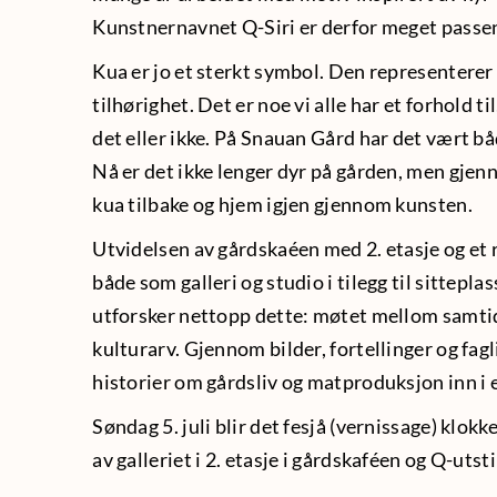
Kunstnernavnet Q-Siri er derfor meget passe
Kua er jo et sterkt symbol. Den representerer 
tilhørighet. Det er noe vi alle har et forhold ti
det eller ikke. På Snauan Gård har det vært båd
Nå er det ikke lenger dyr på gården, men gjen
kua tilbake og hjem igjen gjennom kunsten.
Utvidelsen av gårdskaéen med 2. etasje og et
både som galleri og studio i tilegg til sittepla
utforsker nettopp dette: møtet mellom samti
kulturarv. Gjennom bilder, fortellinger og fagl
historier om gårdsliv og matproduksjon inn i
Søndag 5. juli blir det fesjå (vernissage) klokk
av galleriet i 2. etasje i gårdskaféen og Q-utsti