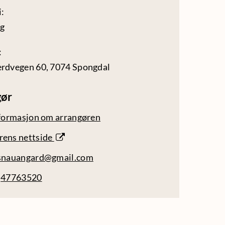
:
ng
:
erdvegen 60, 7074 Spongdal
gør
nformasjon om arrangøren
rens nettside
snauangard@gmail.com
:
47763520