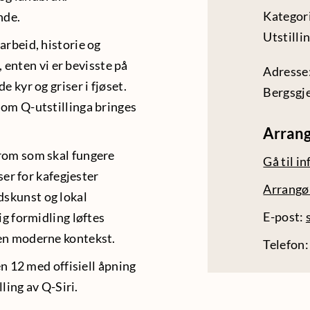
Kategori
nde.
Utstilli
arbeid, historie og
l, enten vi er bevisste på
Adresse
e kyr og griser i fjøset.
Bergsgj
nom Q-utstillinga bringes
Arran
 rom som skal fungere
Gå til i
sser for kafegjester
Arrangø
dskunst og lokal
E-post:
ig formidling løftes
 en moderne kontekst.
Telefon
en 12 med offisiell åpning
lling av Q-Siri.