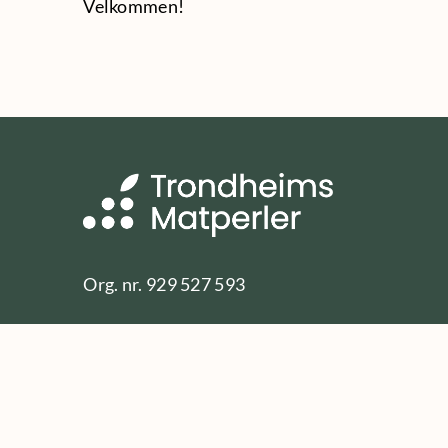
Velkommen!
Org. nr. 929 527 593
Kontakt
E-post:
post@trondheimsmatperler.no
Styreleder Jakobe Juul
Telefon:
911 40 812