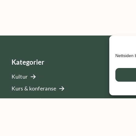
Nettsiden 
Kategorier
Kultur
Kurs & konferanse
Lokalmat
Overnatting
Selskap og utleie
Servering